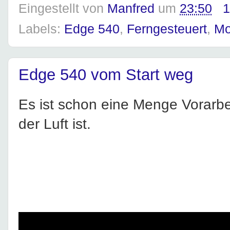
Eingestellt von
Manfred
um
23:50
1
Labels:
Edge 540
,
Ferngesteuert
,
Mo
Edge 540 vom Start weg
Es ist schon eine Menge Vorarbei
der Luft ist.