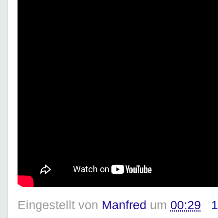
Eingestellt von
Manfred
um
00:29
1