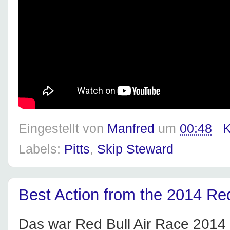
Eingestellt von
Manfred
um
00:48
K
Labels:
Pitts
,
Skip Steward
Best Action from the 2014 Re
Das war Red Bull Air Race 2014 