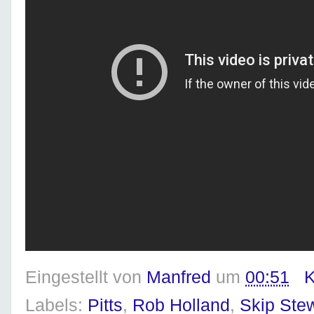
Eingestellt von
Manfred
um
00:51
K
Labels:
Pitts
,
Rob Holland
,
Skip Ste