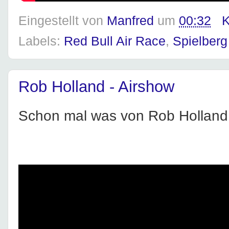
Eingestellt von
Manfred
um
00:32
K
Labels:
Red Bull Air Race
,
Spielberg
Rob Holland - Airshow
Schon mal was von Rob Holland