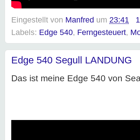
Eingestellt von
Manfred
um
23:41
1
Labels:
Edge 540
,
Ferngesteuert
,
Mo
Edge 540 Segull LANDUNG
Das ist meine Edge 540 von Se